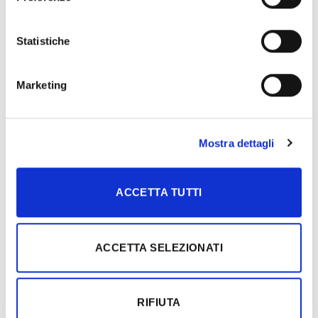
Biglietti d’ingresso:
Statistiche
GRATUITO PER RESIDENTI IN POSSESSO DI MIC
CARD
Marketing
intero non residenti € 5.00
ridotto non residenti € 4.00
Mostra dettagli
Modalità di prenotazione
: Obbligatoria
Scrivere a
info@novavia.it
indicando nome, cognome, n° di cellulare
ACCETTA TUTTI
di tutti i partecipanti ed allegando copia del pagamento.
Modalità di pagamento:
Bonifico bancario, Paypal
ACCETTA SELEZIONATI
Durata della visita
:
La visita avrà la durata di due ore
circa, il percorso non presenta problematiche particolari. In
RIFIUTA
caso di maltempo la visita è confermata.