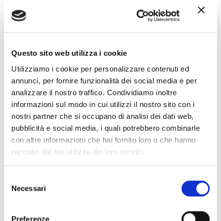
ininterrottamente in funzione sino ai nostri giorni
alimentando le monumentali fontane della città barocca, tra
cui
Fontana di Trevi
.
Sarà una visita insolita e curiosa alla scoperta dell’unico
Questo sito web utilizza i cookie
acquedotto romano che da oltre 2000 anni continua a
Utilizziamo i cookie per personalizzare contenuti ed
portare avanti la capacità idraulica dei romani.
annunci, per fornire funzionalità dei social media e per
analizzare il nostro traffico. Condividiamo inoltre
Possibilità di toccare con mano un breve tratto
informazioni sul modo in cui utilizzi il nostro sito con i
dell’Acquedotto Virgo, per conoscere tutti i particolari del
nostri partner che si occupano di analisi dei dati web,
suo cammino, e tributo alla perennità della Regina
pubblicità e social media, i quali potrebbero combinarle
Aquarum
.
con altre informazioni che hai fornito loro o che hanno
raccolto dal tuo utilizzo dei loro servizi.
INFORMAZIONI E PRENOTAZIONI
Selezione
Ritrovo:
Da stabilire
Necessari
del
consenso
Contributo visita:
€ 13,00 compreso noleggio sistemi
radio amplificazione già sanificati
Preferenze